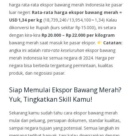
harga rata‑rata ekspor bawang merah Indonesia ke pasar
luar negeri:
Rata‑rata harga ekspor bawang merah ≈
USD 1,34 per kg
(18,739,240 / 13,954,100 ≈ 1,34)
Kalau
dikonversi ke Rupiah (kurs sekitar Rp 15.000), ini setara
dengan kira‑kira
Rp 20.000 – Rp 22.000 per kilogram
bawang merah saat masuk ke pasar ekspor.
Catatan:
angka ini adalah
rata‑rata keseluruhan
ekspor bawang
merah Indonesia ke semua negara di 2024. Harga per
negara bisa berbeda tergantung permintaan, kualitas
produk, dan negosiasi pasar.
Siap Memulai Ekspor Bawang Merah?
Yuk, Tingkatkan Skill Kamu!
Sekarang kamu sudah tahu cara ekspor bawang merah
mulai dari peluang, persiapan dokumen, standar kualitas,
sampai negara tujuan yang potensial. Semua langkah ini
memang terlihat banyak, tapi kalau dipersiapkan dengan