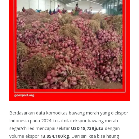
Berdasarkan data komoditas bawang merah yang diekspor
Indonesia pada 2024: total nilai ekspor bawang merah
segar/chilled mencapai sekitar
USD 18,739 juta
dengan
volume ekspor
13.954.100 kg
. Dari sini kita bisa hitung