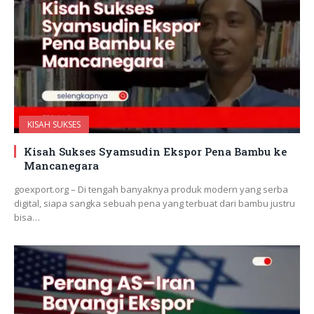
KISAH SUKSES
Kisah Sukses Syamsudin Ekspor Pena Bambu ke
Mancanegara
goexport.org – Di tengah banyaknya produk modern yang serba
digital, siapa sangka sebuah pena yang terbuat dari bambu justru
bisa…