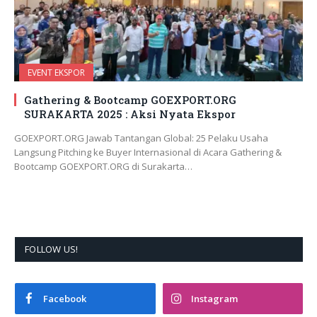
EVENT EKSPOR
Gathering & Bootcamp GOEXPORT.ORG
SURAKARTA 2025 : Aksi Nyata Ekspor
GOEXPORT.ORG Jawab Tantangan Global: 25 Pelaku Usaha
Langsung Pitching ke Buyer Internasional di Acara Gathering &
Bootcamp GOEXPORT.ORG di Surakarta…
FOLLOW US!
Facebook
Instagram