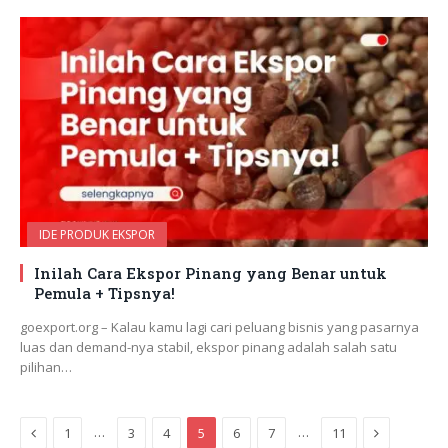
IDE PRODUK EKSPOR
Inilah Cara Ekspor Pinang yang Benar untuk
Pemula + Tipsnya!
goexport.org – Kalau kamu lagi cari peluang bisnis yang pasarnya
luas dan demand-nya stabil, ekspor pinang adalah salah satu
pilihan…
Previous
Next
…
…
1
3
4
5
6
7
11