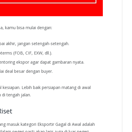
a, kamu bisa mulai dengan:
pai akhir, jangan setengah-setengah.
terms (FOB, CIF, EXW, dll.).
mentoring ekspor agar dapat gambaran nyata.
i deal besar dengan buyer.
al kesiapan. Lebih baik persiapan matang di awal
di tengah jalan.
Riset
ang masuk kategori Eksportir Gagal di Awal adalah
alam negeri pasti akan laris juga di luar negeri.