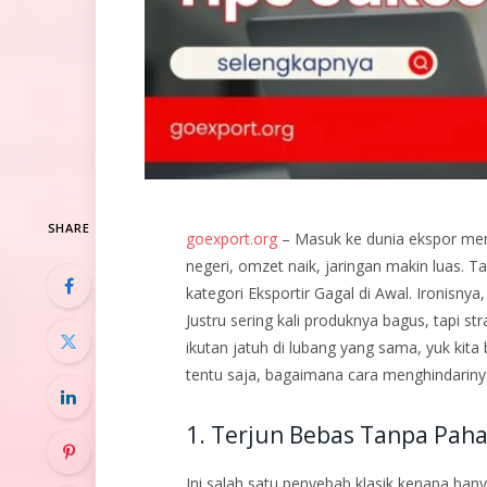
SHARE
goexport.org
– Masuk ke dunia ekspor mem
negeri, omzet naik, jaringan makin luas. T
kategori Eksportir Gagal di Awal. Ironisny
Justru sering kali produknya bagus, tapi s
ikutan jatuh di lubang yang sama, yuk kita
tentu saja, bagaimana cara menghindariny
1. Terjun Bebas Tanpa Pah
Ini salah satu penyebab klasik kenapa ban