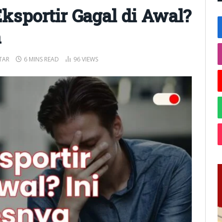
sportir Gagal di Awal?
a
TAR
6 MINS READ
96
VIEWS