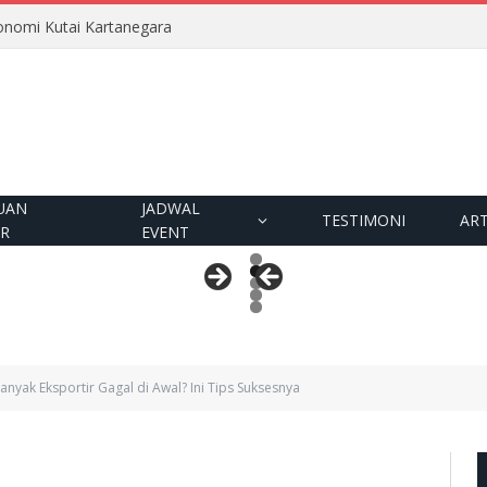
nomi Kutai Kartanegara
UAN
JADWAL
TESTIMONI
ART
OR
EVENT
nyak Eksportir Gagal di Awal? Ini Tips Suksesnya