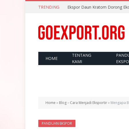
TRENDING
Ekspor Daun Kratom Dorong Eko
TENTANG
PAND
HOME
KAMI
EKSP
Home
»
Blog – Cara Menjadi Eksportir
»
Mengapa Ba
PANDUAN EKSPOR