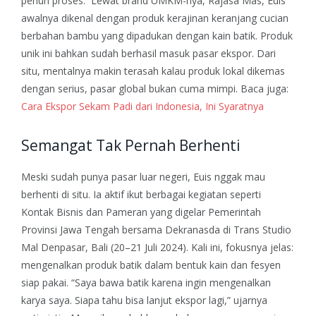
penuh proses.
Lewat brand UMKM-nya, Rajasa Mas, Euis
awalnya dikenal dengan produk kerajinan keranjang cucian
berbahan bambu yang dipadukan dengan kain batik. Produk
unik ini bahkan sudah berhasil masuk pasar ekspor. Dari
situ, mentalnya makin terasah kalau produk lokal dikemas
dengan serius, pasar global bukan cuma mimpi.
Baca juga:
Cara Ekspor Sekam Padi dari Indonesia, Ini Syaratnya
Semangat Tak Pernah Berhenti
Meski sudah punya pasar luar negeri, Euis nggak mau
berhenti di situ. Ia aktif ikut berbagai kegiatan seperti
Kontak Bisnis dan Pameran yang digelar Pemerintah
Provinsi Jawa Tengah bersama Dekranasda di Trans Studio
Mal Denpasar, Bali (20–21 Juli 2024).
Kali ini, fokusnya jelas:
mengenalkan produk batik dalam bentuk kain dan fesyen
siap pakai.
“Saya bawa batik karena ingin mengenalkan
karya saya. Siapa tahu bisa lanjut ekspor lagi,” ujarnya