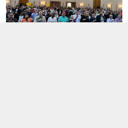
Kami adalah Komunitas Eksportir, yang Memberikan Pelatihan
& Workshop serta Membantu Anggota-Anggotanya dalam
Proses Meng-Ekspor Produk-Produk Indonesia ke
Mancanegara dengan Step by Step dan Mandiri.